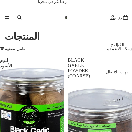
مرحباً بكم في متجرنا
الرئيسية
المنتجات
الكتالوج
عامل تصفية
بكة الأعمدة
BLACK
الثوم
GARLIC
الأسود
POWDER
جهات الاتصال
(COARSE)
المزيد