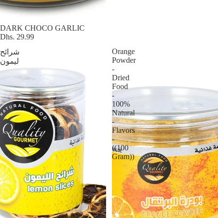
DARK CHOCO GARLIC
Dhs. 29.99
Orange
شرائح
Powder
ليمون
-
Dried
Food
-
100%
Natural
-
Flavors
-
((100
Gram))